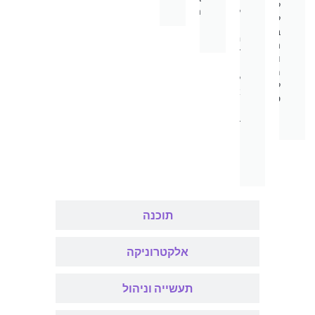
לכם
לתג
העבודה.
להתבלט
"Be
בשוק
an
העבודה
Entrepreneur"
ותפגינו
ותוכלו
מחויבות
ליישם
לנושאים
את
סביבתיים.
הידע
בחייכם
העסקיים
והאישיים.
תוכנה
אלקטרוניקה
תעשייה וניהול